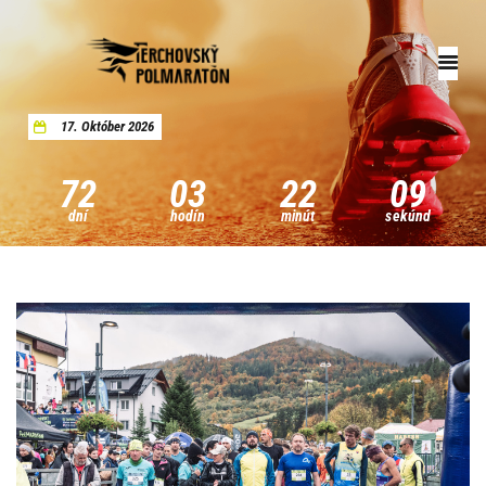
17. Október 2026
Úvod
Registrácia
72
03
22
08
Aktuality
dní
hodín
minút
sekúnd
Archív
Pomáhame
Kontakty