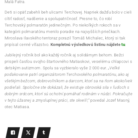
Malá Fatra.
Deti si opäť zabehli beh ulicami Terchovej. Napriek dažďu bolo v cieli
cítiť radosť, nadšenie a spolupatričnosť. Presne to, čo robí
Terchovský polmaratón jedinečným. Po niekoľkých rokoch sa v
kategórii polmaratónu menilo poradie na najvyšších priečkach.
Miroslava Ilavského tentoraz porazil Tomáš Michalec, ktorý si tak
pripísal cenné víťazstvo.
Kompletnú výsledkovú listinu nájdete
tu
.
Jubilejný ročník bol ako každý ročník aj solidárnym behom. Bežci
prispeli časťou svojho štartovného Matiaskovi, veselému chlapcovi s
detským autizmom. Spolu sa vyzbieralo vyše 2 000 eur.
„Veľké
poďakovanie patrí organizátorom Terchovského polmaratónu, ako aj
všetkým bežcom, dobrovoľníkom a darcom, ktorí sa na ňom akokoľvek
podieľali. Spoločne ste dokázali, že existuje obrovská sila v ľuďoch s
dobrým srdcom, ktorí sú ochotní pomáhať rodinám v núdzi. Pokračujte
v tejto úžasnej a zmysluplnej práci, ste skvelí!,“
povedal Jozef Masný,
otec Matiasa.