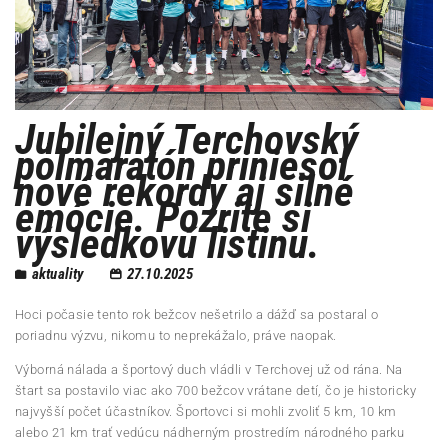
Jubilejný Terchovský
polmaratón priniesol
nové rekordy aj silné
emócie. Pozrite si
výsledkovú listinu.
aktuality
27.10.2025
Hoci počasie tento rok bežcov nešetrilo a dážď sa postaral o
poriadnu výzvu, nikomu to neprekážalo, práve naopak.
Výborná nálada a športový duch vládli v Terchovej už od rána. Na
štart sa postavilo viac ako 700 bežcov vrátane detí, čo je historicky
najvyšší počet účastníkov. Športovci si mohli zvoliť 5 km, 10 km
alebo 21 km trať vedúcu nádherným prostredím národného parku