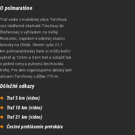
O polmaratóne
Trať vedie z malebnej obce Terchová
cez nádherné skalnaté Tiesňavy do
Štefanovej s výhľadom na Veľký
Rozsutec, napokon k údolnej stanici
lanovky na Chleb. Okrem vyše 21,1
km polmaratónskej trate si môžu bežci
vybrať aj 10 km a 5 km trať a súťažiť tak
o pekné ceny a putovnú terchovskú
trofej. Pre deti organizujeme detský beh
ulicami Terchovej v dĺžke 770 m.
Dôležité odkazy
Trať 5 km (video)
Trať 10 km (video)
Trať 21 km (video)
Čestné prehlásenie pretekára