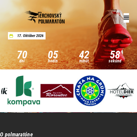
17. Október 2026
Úvod
Registrácia
70
05
42
58
Aktuality
dní
hodín
minút
sekúnd
Archív
Pomáhame
Kontakty
O polmaratóne