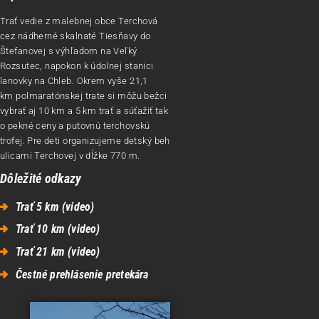
Trať vedie z malebnej obce Terchová
cez nádherné skalnaté Tiesňavy do
Štefanovej s výhľadom na Veľký
Rozsutec, napokon k údolnej stanici
lanovky na Chleb. Okrem vyše 21,1
km polmaratónskej trate si môžu bežci
vybrať aj 10 km a 5 km trať a súťažiť tak
o pekné ceny a putovnú terchovskú
trofej. Pre deti organizujeme detský beh
ulicami Terchovej v dĺžke 770 m.
Dôležité odkazy
Trať 5 km (video)
Trať 10 km (video)
Trať 21 km (video)
Čestné prehlásenie pretekára